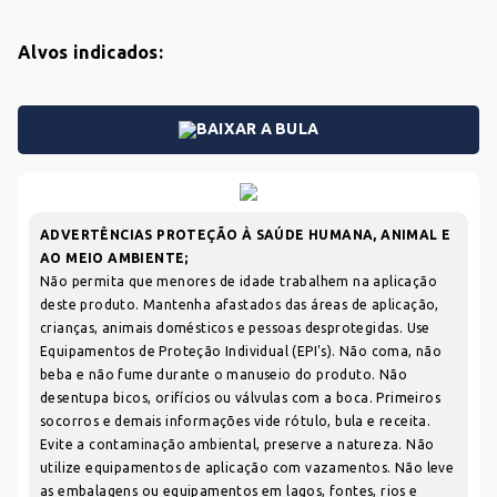
CARRINHO
Alvos indicados:
Sem produtos
Adicione produtos clicando em 'Comprar com
BAIXAR A BULA
consultor'
Adicione mais produtos
ADVERTÊNCIAS PROTEÇÃO À SAÚDE HUMANA, ANIMAL E
FUNGICIDA
HERBICIDA
INSETICIDA
AO MEIO AMBIENTE;
SEMENTES
Não permita que menores de idade trabalhem na aplicação
deste produto. Mantenha afastados das áreas de aplicação,
crianças, animais domésticos e pessoas desprotegidas. Use
Equipamentos de Proteção Individual (EPI's). Não coma, não
COMPRAR AGORA COM UM CONSULTOR
beba e não fume durante o manuseio do produto. Não
desentupa bicos, orifícios ou válvulas com a boca. Primeiros
VOLTAR
socorros e demais informações vide rótulo, bula e receita.
Evite a contaminação ambiental, preserve a natureza. Não
utilize equipamentos de aplicação com vazamentos. Não leve
as embalagens ou equipamentos em lagos, fontes, rios e