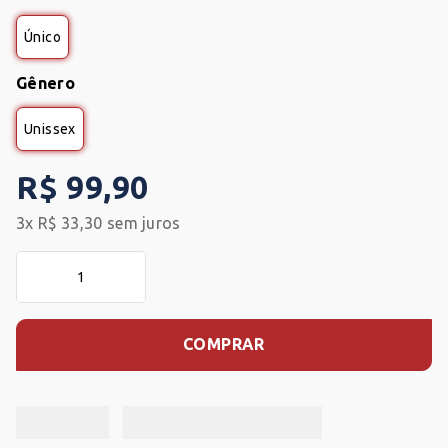
Único
Gênero
Unissex
R$
99
,
90
3
x
R$
33
,
30
sem juros
COMPRAR