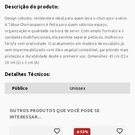
Descrição do produto
Design robusto, resistente e ideal para quem leva o churrasco a sério.
A Tábua Churrasqueiro é feita para quem valoriza espaço,
organização e qualidade na hora de servir. Com amplo formato e 3
cavidades multifuncionais, ela permite separar petiscos, molhos ou
farofa com praticidade. O acabamento em madeira de eucalipto já
CARRINHO
vem impermeabilizado com óleo vegetal comestível, garantindo mais
proteção e durabilidade desde o primeiro uso. Dimensões: 45 cm (C) x
30 cm (L) x 2 cm (A)
Sem produtos
Detalhes Técnicos:
Adicione produtos clicando em 'Comprar com
consultor'
Público
Unissex
Adicione mais produtos
FUNGICIDA
HERBICIDA
INSETICIDA
OUTROS PRODUTOS QUE VOCÊ PODE SE
INTERESSAR...
SEMENTES
50%