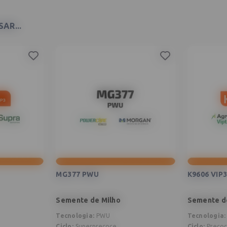
AR...
MG377 PWU
K9606 VIP
Semente de Milho
Semente d
Tecnologia
:
PWU
Tecnologia
:
Ciclo
:
Superprecoce
Ciclo
:
Preco