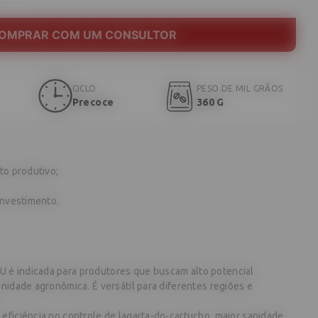
OMPRAR COM UM CONSULTOR
CICLO
PESO DE MIL GRÃOS
Precoce
360 G
to produtivo;
investimento.
é indicada para produtores que buscam alto potencial
nidade agronômica. É versátil para diferentes regiões e
.
eficiência no controle de lagarta-do-cartucho, maior sanidade