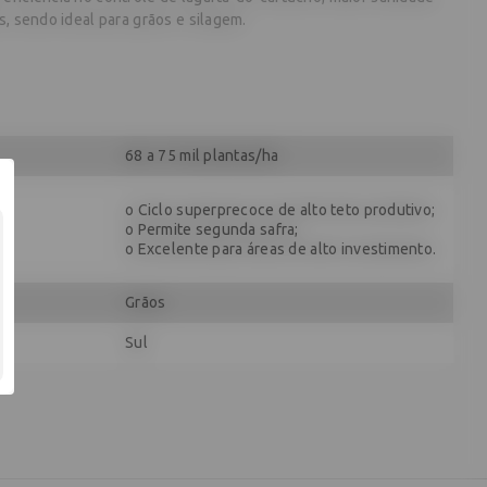
s, sendo ideal para grãos e silagem.
68 a 75 mil plantas/ha
o Ciclo superprecoce de alto teto produtivo;
o Permite segunda safra;
o Excelente para áreas de alto investimento.
Grãos
Sul