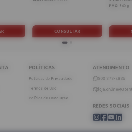
PMG
:
340 g
AR
CONSULTAR
NTA
POLÍTICAS
ATENDIMENTO
800 878-2886
Políticas de Privacidade
Termos de Uso
loja.online@3ten
Política de Devolução
REDES SOCIAIS