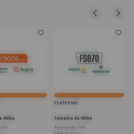
3
FS670 PWU
e Milho
Semente de Milho
S
VIP3
Tecnologia
:
PWU
T
ce
Ciclo
:
Precoce
C