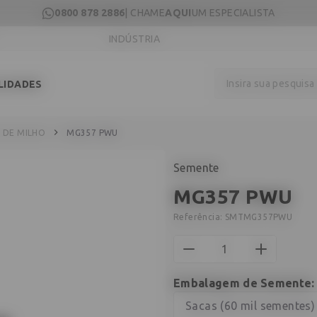
0800 878 2886
| CHAME
AQUI
UM ESPECIALISTA
INDÚSTRIA
Insira sua pesquis
LIDADES
 DE MILHO
MG357 PWU
Semente
MG357 PWU
Referência:
SMTMG357PWU
Embalagem de Semente
Sacas (60 mil sementes)