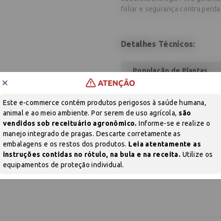
foliar e segurança contra perda
Detalhes Técnicos:
População de Plantas
Sem produtos
Este e-commerce contém produtos perigosos à saúde humana,
Adicione produtos clicando em 'Comprar com consultor'
Diferenciais
animal e ao meio ambiente. Por serem de uso agrícola,
são
vendidos sob receituário agronômico.
Informe-se e realize o
manejo integrado de pragas. Descarte corretamente as
Finalidade
embalagens e os restos dos produtos.
Leia atentamente as
NSETICIDA
SEMENTES
instruções contidas no rótulo, na bula e na receita.
Utilize os
Região
equipamentos de proteção individual.
COMPRAR AGORA COM UM CONSULTOR