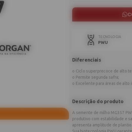
C
TECNOLOGIA
PWU
Diferenciais
o Ciclo superprecoce de alto te
o Permite segunda safra;
o Excelente para áreas de alto 
Descrição do produto
A semente de milho MG357 PWU 
produtivo com estabilidade e sa
apresenta amplitude de plantio
Sua biotecnologia PWU garante 