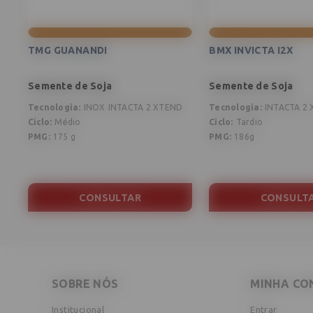
TMG GUANANDI
BMX INVICTA I2X
Semente de Soja
Semente de Soja
Tecnologia
:
INOX
INTACTA 2 XTEND
Tecnologia
:
INTACTA 2
Ciclo
:
Médio
Ciclo
:
Tardio
PMG
:
175 g
PMG
:
186g
CONSULTAR
CONSULT
SOBRE NÓS
MINHA CO
Institucional
Entrar