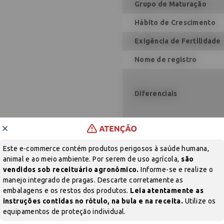
Grupo de Maturação
Hábito de Crescimento
Exigência de Fertilidade
Nome de registro
Diferenciais
Sem produtos
Este e-commerce contém produtos perigosos à saúde humana,
Adicione produtos clicando em 'Comprar com consultor'
animal e ao meio ambiente. Por serem de uso agrícola,
são
vendidos sob receituário agronômico.
Informe-se e realize o
Vídeo
manejo integrado de pragas. Descarte corretamente as
embalagens e os restos dos produtos.
Leia atentamente as
NSETICIDA
SEMENTES
instruções contidas no rótulo, na bula e na receita.
Utilize os
equipamentos de proteção individual.