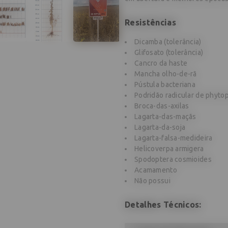
Resistências
Dicamba (tolerância)
Glifosato (tolerância)
Cancro da haste
Mancha olho-de-rã
Pústula bacteriana
Podridão radicular de phyto
Broca-das-axilas
Lagarta-das-maçãs
Lagarta-da-soja
Lagarta-falsa-medideira
Helicoverpa armigera
Spodoptera cosmioides
Acamamento
Não possui
Detalhes Técnicos: