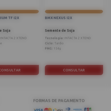
IUM TF I2X
BMX NEXUS I2X
e Soja
Semente de Soja
INTACTA 2 XTEND
Tecnologia
:
INTACTA 2 XTEND
T
ce
Ciclo
:
Tardio
C
PMG
:
154g
CONSULTAR
CONSULTAR
FORMAS DE PAGAMENTO