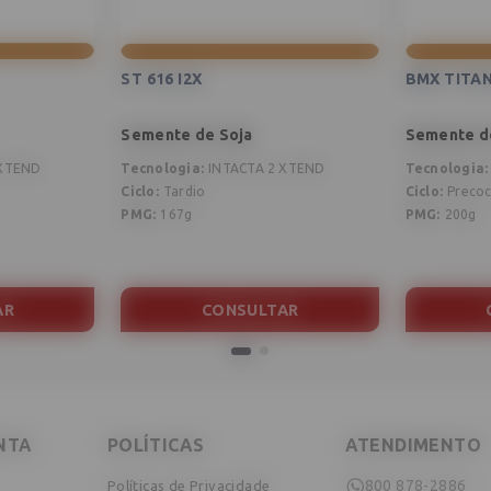
ST 616 I2X
BMX TITAN
Semente de Soja
Semente d
 XTEND
Tecnologia
:
INTACTA 2 XTEND
Tecnologia
:
Ciclo
:
Tardio
Ciclo
:
Preco
PMG
:
167g
PMG
:
200g
AR
CONSULTAR
NTA
POLÍTICAS
ATENDIMENTO
800 878-2886
Políticas de Privacidade