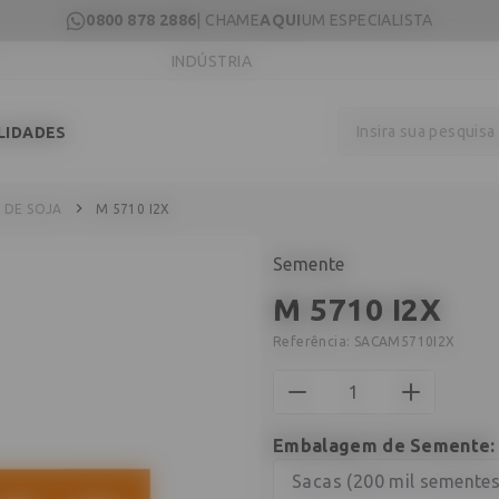
0800 878 2886
| CHAME
AQUI
UM ESPECIALISTA
INDÚSTRIA
Insira sua pesquis
LIDADES
 DE SOJA
M 5710 I2X
Semente
M 5710 I2X
Referência:
SACAM5710I2X
Embalagem de Semente
Sacas (200 mil sementes