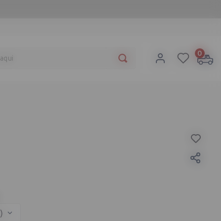
a aqui
0
)