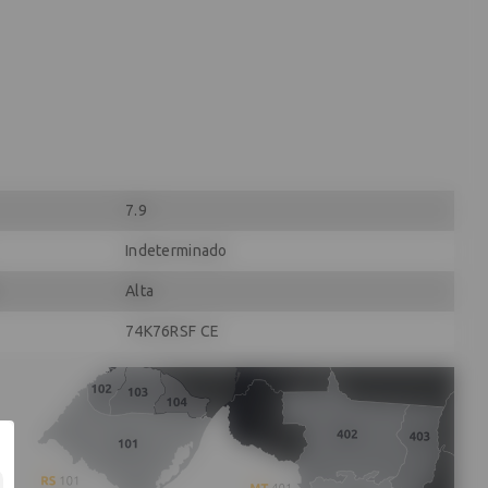
7.9
Indeterminado
Alta
74K76RSF CE