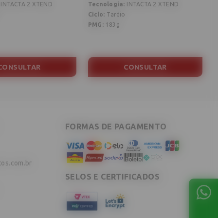
INTACTA 2 XTEND
Tecnologia
:
INTACTA 2 XTEND
T
Ciclo
:
Tardio
C
PMG
:
183g
CONSULTAR
CONSULTAR
FORMAS DE PAGAMENTO
tos.com.br
SELOS E CERTIFICADOS