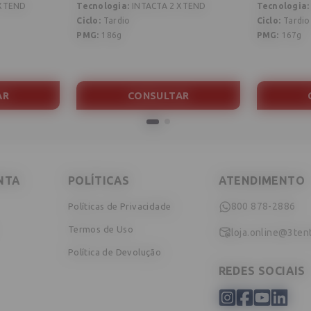
 XTEND
Tecnologia
:
INTACTA 2 XTEND
Tecnologia
:
Ciclo
:
Tardio
Ciclo
:
Tardio
PMG
:
186g
PMG
:
167g
AR
CONSULTAR
NTA
POLÍTICAS
ATENDIMENTO
800 878-2886
Políticas de Privacidade
Termos de Uso
loja.online@3ten
Política de Devolução
REDES SOCIAIS