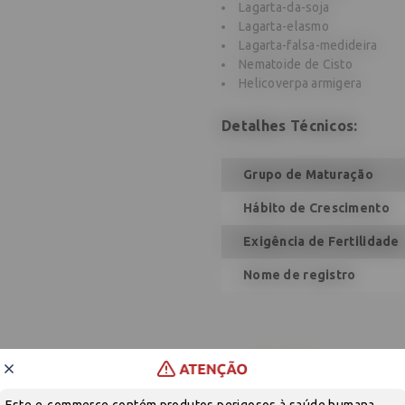
Lagarta-da-soja
Lagarta-elasmo
Lagarta-falsa-medideira
Nematoide de Cisto
Helicoverpa armigera
Detalhes Técnicos:
Grupo de Maturação
Hábito de Crescimento
Exigência de Fertilidade
Nome de registro
Sem produtos
Este e-commerce contém produtos perigosos à saúde humana,