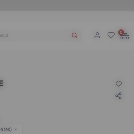
a aqui
0
E
ntes)