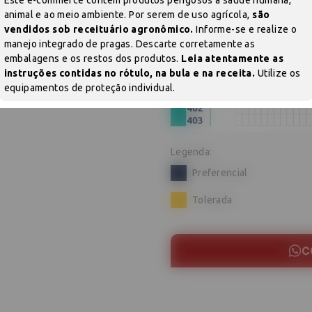
Adicione produtos clicando em 'Comprar com consultor'
animal e ao meio ambiente. Por serem de uso agrícola,
são
vendidos sob receituário agronômico.
Informe-se e realize o
Época de Semeadura:
manejo integrado de pragas. Descarte corretamente as
embalagens e os restos dos produtos.
Leia atentamente as
NSETICIDA
SEMENTES
instruções contidas no rótulo, na bula e na receita.
Utilize os
equipamentos de proteção individual.
COMPRAR AGORA COM UM CONSULTOR
Legenda:
Preferencial
Tolerada
C