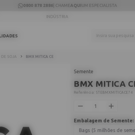
0800 878 2886
| CHAME
AQUI
UM ESPECIALISTA
INDÚSTRIA
Insira sua pesquis
LIDADES
 DE SOJA
BMX MITICA CE
Semente
BMX MITICA C
Referência:
STEBMXMITICACE74
Embalagem de Semente
Bags (5 milhões de seme