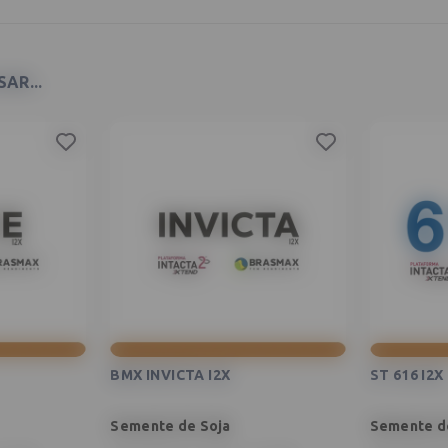
AR...
BMX INVICTA I2X
ST 616 I2X
Semente de Soja
Semente d