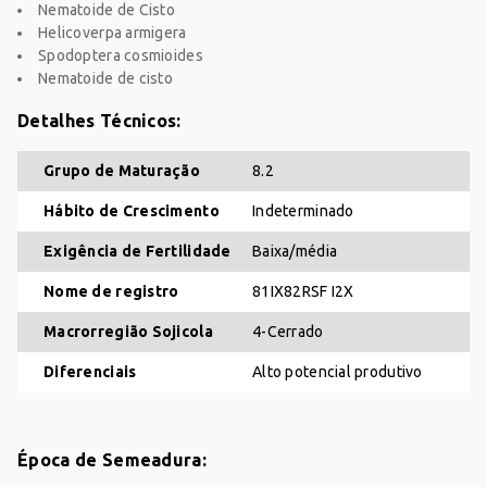
Nematoide de Cisto
Helicoverpa armigera
Spodoptera cosmioides
Nematoide de cisto
Detalhes Técnicos:
Grupo de Maturação
8.2
Hábito de Crescimento
Indeterminado
CARRINHO
Exigência de Fertilidade
Baixa/média
Nome de registro
81IX82RSF I2X
Sem produtos
Macrorregião Sojicola
4-Cerrado
Adicione produtos clicando em 'Comprar com
consultor'
Diferenciais
Alto potencial produtivo
Adicione mais produtos
FUNGICIDA
HERBICIDA
INSETICIDA
Época de Semeadura: