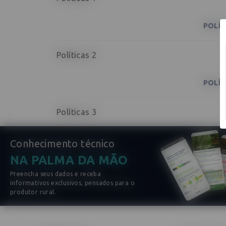
CARRINHO
POLÍT
Políticas 2
POLÍT
Adicione mais produtos
FUNGICIDA
HERBICIDA
I
Políticas 3
VOLTAR
Conhecimento técnico
NA PALMA DA MÃO
Preencha seus dados e receba
informativos exclusivos, pensados para o
produtor rural.