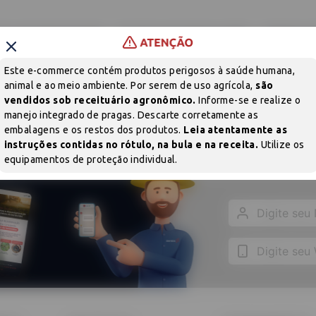
POLÍTICA DE DEVOLUÇÃO
ICA DE PRIVACIDADE
TERMOS D
Sem produtos
Este e-commerce contém produtos perigosos à saúde humana,
Adicione produtos clicando em 'Comprar com consultor'
animal e ao meio ambiente. Por serem de uso agrícola,
são
vendidos sob receituário agronômico.
Informe-se e realize o
manejo integrado de pragas. Descarte corretamente as
TERMOS D
ICA DE PRIVACIDADE
POLÍTICA DE DEVOLUÇÃO
embalagens e os restos dos produtos.
Leia atentamente as
NSETICIDA
SEMENTES
instruções contidas no rótulo, na bula e na receita.
Utilize os
equipamentos de proteção individual.
COMPRAR AGORA COM UM CONSULTOR