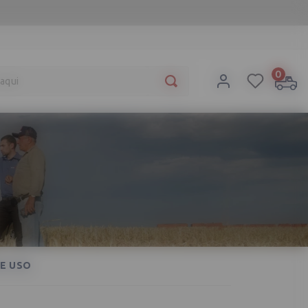
a aqui
0
E USO