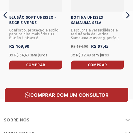
VOLTAR
BLUSÃO SOFT UNISSEX -
BOTINA UNISSEX
BEGE E VERDE
SAMAUMA SELA
Conforto, proteção e estilo
Descubra a versatilidade e
para os dias mais frios. O
resistência da Botina
Blusão Unissex é
Samauma Mustang, perfeita
confeccionado em tecido
para o campo e o dia a dia.
soft, proporcionando toque
Feita para durar, sua
R$ 169,90
R$ 97,45
R$
194
,
90
macio, excelente conforto
construção em couro
térmico e leveza para
proporciona conforto e
3
x
R$ 56,63
sem juros
3
x
R$ 32,48
sem juros
acompanhar a rotina no
proteção em todas as
campo, na cidade ou em
atividades. Com um design
momentos de lazer.<br/>
robusto e elegante, esta
COMPRAR
COMPRAR
<br/>O modelo possui gola
botina oferece estilo sem
alta com fechamento em
comprometer a
zíper frontal, oferecendo
funcionalidade. Prepare-se
maior proteção contra o frio
para enfrentar qualquer
e o vento. Conta ainda com
desafio com confiança e
punhos e barra em
estilo.
acabamento do próprio
COMPRAR COM UM CONSULTOR
tecido, garantindo melhor
ajuste e conforto durante o
uso.
SOBRE NÓS