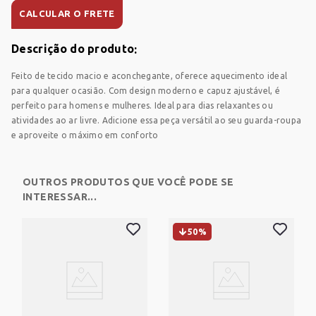
CALCULAR O FRETE
Descrição do produto
CARRINHO
Feito de tecido macio e aconchegante, oferece aquecimento ideal
para qualquer ocasião. Com design moderno e capuz ajustável, é
perfeito para homens e mulheres. Ideal para dias relaxantes ou
Sem produtos
atividades ao ar livre. Adicione essa peça versátil ao seu guarda-roupa
e aproveite o máximo em conforto
Adicione produtos clicando em 'Comprar com
consultor'
OUTROS PRODUTOS QUE VOCÊ PODE SE
Adicione mais produtos
INTERESSAR...
FUNGICIDA
HERBICIDA
INSETICIDA
50%
SEMENTES
COMPRAR AGORA COM UM CONSULTOR