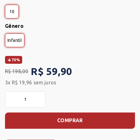
10
Gênero
Infantil
70%
R$
59
,
90
R$
198
,
00
3
x
R$
19
,
96
sem juros
COMPRAR