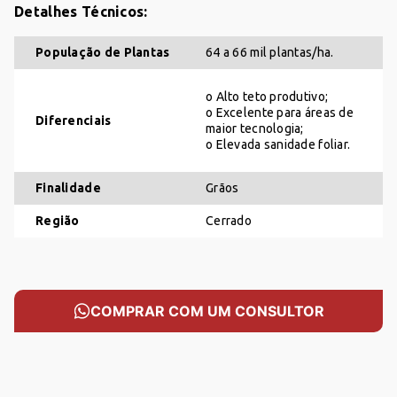
Detalhes Técnicos:
CARRINHO
População de Plantas
64 a 66 mil plantas/ha.
Sem produtos
o Alto teto produtivo;
o Excelente para áreas de
Diferenciais
Adicione produtos clicando em 'Comprar com
maior tecnologia;
consultor'
o Elevada sanidade foliar.
Finalidade
Grãos
Adicione mais produtos
FUNGICIDA
HERBICIDA
INSETICIDA
Região
Cerrado
SEMENTES
COMPRAR COM UM CONSULTOR
COMPRAR AGORA COM UM CONSULTOR
VOLTAR