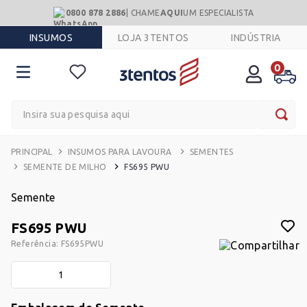
0800 878 2886
| CHAME
AQUI
UM ESPECIALISTA
INSUMOS
LOJA 3TENTOS
INDÚSTRIA
0
Insira sua pesquisa aqui
INSUMOS PARA LAVOURA
SEMENTES
SEMENTE DE MILHO
FS695 PWU
Semente
FS695 PWU
Referência
:
FS695PWU