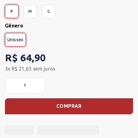
P
M
G
Gênero
Unissex
R$
64
,
90
3
x
R$
21
,
63
sem juros
COMPRAR