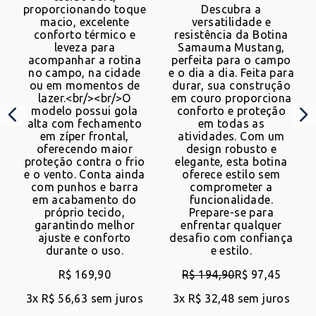
proporcionando toque
Descubra a
SEMENTES
macio, excelente
versatilidade e
conforto térmico e
resistência da Botina
leveza para
Samauma Mustang,
acompanhar a rotina
perfeita para o campo
COMPRAR AGORA COM UM CONSULTOR
no campo, na cidade
e o dia a dia. Feita para
ou em momentos de
durar, sua construção
lazer.<br/><br/>O
em couro proporciona
VOLTAR
modelo possui gola
conforto e proteção
alta com fechamento
em todas as
em zíper frontal,
atividades. Com um
oferecendo maior
design robusto e
proteção contra o frio
elegante, esta botina
e o vento. Conta ainda
oferece estilo sem
com punhos e barra
comprometer a
em acabamento do
funcionalidade.
próprio tecido,
Prepare-se para
garantindo melhor
enfrentar qualquer
ajuste e conforto
desafio com confiança
durante o uso.
e estilo.
R$ 169,90
R$
194
,
90
R$ 97,45
3
x
R$ 56,63
sem juros
3
x
R$ 32,48
sem juros