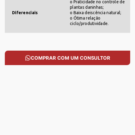
o Praticidade no controle de
plantas daninhas;
Diferenciais
o Baixa deiscência natural;
o Ótima relação
ciclo/produtividade.
COMPRAR COM UM CONSULTOR
CARRINHO
Sem produtos
Adicione produtos clicando em 'Comprar com
consultor'
Adicione mais produtos
FUNGICIDA
HERBICIDA
INSETICIDA
SEMENTES