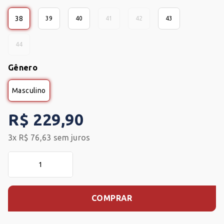
38
39
40
41
42
43
44
Gênero
Masculino
R$
229
,
90
3
x
R$
76
,
63
sem juros
COMPRAR