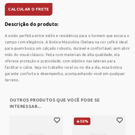
CALCULAR O FRETE
Descrição do produto
A união perfeita entre estilo e resistência para o homem que encara o
CARRINHO
campo com elegância. A Botina Masculina Chelsea na cor café é ideal
para quem busca um calçado robusto, durável e confortável, sem abrir
mão do visual clássico. Feita com materiais de alta qualidade, ela
Sem produtos
oferece proteção e praticidade, com elástico nas laterais para
facilitar o calce. Seja no trabalho rural ou no dia a dia, essa botina
Adicione produtos clicando em 'Comprar com
garante conforto e desempenho, acompanhando você em qualquer
consultor'
terreno.
Adicione mais produtos
OUTROS PRODUTOS QUE VOCÊ PODE SE
FUNGICIDA
HERBICIDA
INSETICIDA
INTERESSAR...
SEMENTES
50%