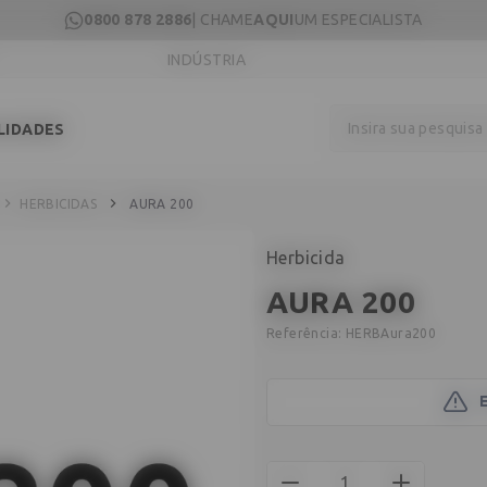
0800 878 2886
| CHAME
AQUI
UM ESPECIALISTA
INDÚSTRIA
Insira sua pesquis
LIDADES
HERBICIDAS
AURA 200
Herbicida
AURA 200
Referência:
HERBAura200