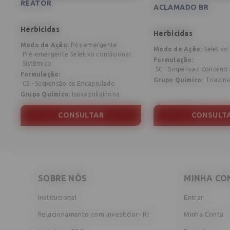
REATOR
ACLAMADO BR
Herbicidas
Herbicidas
Modo de Ação
:
Pós-emergente
Modo de Ação
:
Seletivo
Pré-emergente
Seletivo condicional
Formulação
:
Sistêmico
SC - Suspensão Concent
Formulação
:
Grupo Químico
:
Triazin
CS - Suspensão de Encapsulado
Grupo Químico
:
Isoxazolidinona
CONSULTAR
CONSULT
SOBRE NÓS
MINHA CO
Institucional
Entrar
Relacionamento com investidor- RI
Minha Conta