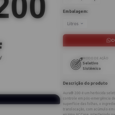
Litros
C
MODO DE AÇÃO
Seletivo
Sistêmico
Descrição do produto
Aura® 200 é um herbicida selet
controle em pós-emergência de 
superfície das folhas, o ingre
translocação, com acúmulo em r
enzima ACCase, interferindo n