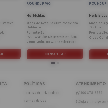
ROUNDUP WG
ROUNDUP 
Herbicidas
Herbicidas
Sistêmico
Modo de Ação
:
Seletivo condicional
Modo de Aç
Sistêmico
Sistêmico
rada
Formulação
:
Formulação
:
WG - Grânulos Dispersíveis em Água
a
Grupo Quím
Grupo Químico
:
Glicina Substituída
AR
CONSULTAR
NTA
POLÍTICAS
ATENDIMENTO
800 878-2886
Políticas de Privacidade
Termos de Uso
loja.online@3ten