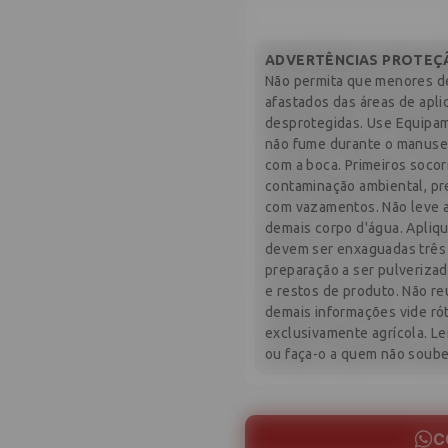
ADVERTÊNCIAS PROTEÇÃ
Não permita que menores de
afastados das áreas de apli
desprotegidas. Use Equipame
não fume durante o manuseio
com a boca. Primeiros socorr
contaminação ambiental, pr
com vazamentos. Não leve a
demais corpo d'água. Apli
devem ser enxaguadas três 
preparação a ser pulverizad
e restos de produto. Não re
demais informações vide rót
exclusivamente agrícola. Le
ou faça-o a quem não souber
C