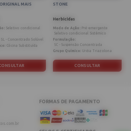
ORIGINAL MAIS
STONE
K
Herbicidas
H
ão
:
Seletivo condicional
Modo de Ação
:
Pré-emergente
M
Seletivo condicional
Sistêmico
F
SL - Concentrado Solúvel
Formulação
:
SC - Suspensão Concentrada
ico
:
Glicina Substituída
G
Grupo Químico
:
Uréia
Triazolona
CONSULTAR
CONSULTAR
FORMAS DE PAGAMENTO
tos.com.br