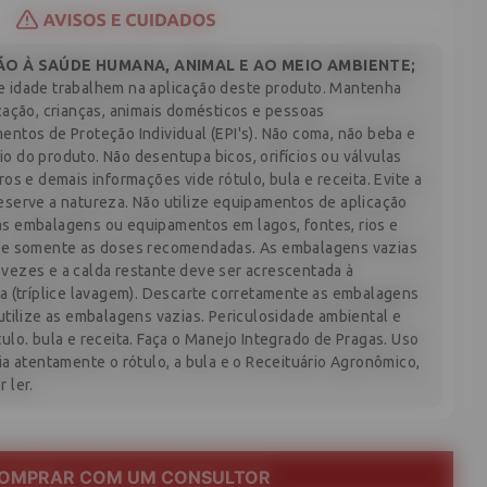
O À SAÚDE HUMANA, ANIMAL E AO MEIO AMBIENTE;
 idade trabalhem na aplicação deste produto. Mantenha
cação, crianças, animais domésticos e pessoas
ntos de Proteção Individual (EPI's). Não coma, não beba e
 do produto. Não desentupa bicos, orifícios ou válvulas
os e demais informações vide rótulo, bula e receita. Evite a
eserve a natureza. Não utilize equipamentos de aplicação
s embalagens ou equipamentos em lagos, fontes, rios e
que somente as doses recomendadas. As embalagens vazias
vezes e a calda restante deve ser acrescentada à
a (tríplice lavagem). Descarte corretamente as embalagens
utilize as embalagens vazias. Periculosidade ambiental e
ulo. bula e receita. Faça o Manejo Integrado de Pragas. Uso
ia atentamente o rótulo, a bula e o Receituário Agronômico,
 ler.
OMPRAR COM UM CONSULTOR