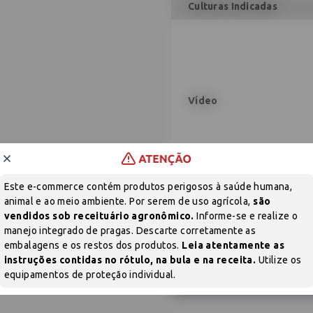
Culturas Indicadas
Vídeo
Sem produtos
Este e-commerce contém produtos perigosos à saúde humana,
Adicione produtos clicando em 'Comprar com consultor'
animal e ao meio ambiente. Por serem de uso agrícola,
são
Alvos indicados:
vendidos sob receituário agronômico.
Informe-se e realize o
manejo integrado de pragas. Descarte corretamente as
embalagens e os restos dos produtos.
Leia atentamente as
NSETICIDA
SEMENTES
instruções contidas no rótulo, na bula e na receita.
Utilize os
equipamentos de proteção individual.
COMPRAR AGORA COM UM CONSULTOR